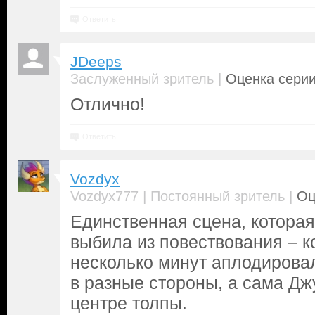
Ответить
JDeeps
|
Заслуженный зритель
Оценка серии
Отлично!
Ответить
Vozdyx
|
|
Vozdyx777
Постоянный зритель
Оц
Единственная сцена, котора
выбила из повествования – к
несколько минут аплодировал
в разные стороны, а сама Дж
центре толпы.