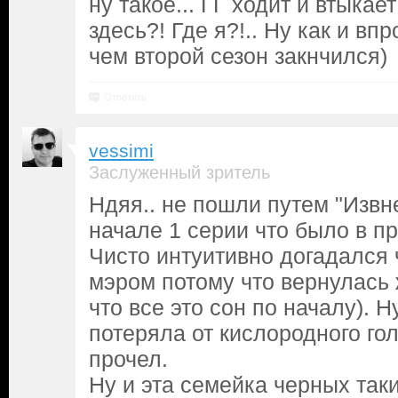
ну такое... ГГ ходит и втыкае
здесь?! Где я?!.. Ну как и вп
чем второй сезон закнчился)
Ответить
vessimi
Заслуженный зритель
Ндяя.. не пошли путем "Извн
начале 1 серии что было в п
Чисто интуитивно догадался 
мэром потому что вернулась 
что все это сон по началу). Н
потеряла от кислородного го
прочел.
Ну и эта семейка черных так