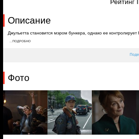
Рейтинг 
Описание
Джульетта становится мэром бункера, однако ее контролирует 
влияющие на память. Биллингс и Симс разыскивают оставшихся
…ПОДРОБНО
секретное сообщение с предложением рассказать ей правду. 
госпитализирует Чарльза.
Поде
Фото