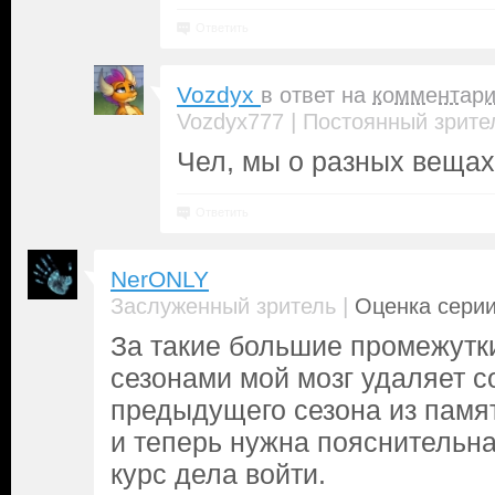
Ответить
Vozdyx
в ответ на
комментар
|
Vozdyx777
Постоянный зрите
Чел, мы о разных вещах
Ответить
NerONLY
|
Заслуженный зритель
Оценка серии
За такие большие промежутк
сезонами мой мозг удаляет 
предыдущего сезона из памя
и теперь нужна пояснительна
курс дела войти.