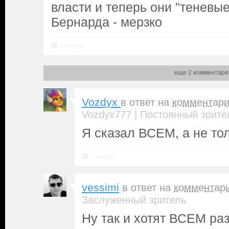
власти и теперь они "теневы
Бернарда - мерзко
Ответить
еще 2 комментари
Vozdyx
в ответ на
комментар
|
Vozdyx777
Постоянный зрите
Я сказал ВСЕМ, а не то
Ответить
vessimi
в ответ на
комментар
Заслуженный зритель
Ну так и хотят ВСЕМ ра