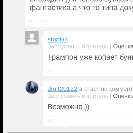
фантастика а что то типа док
Ответить
stopkin
|
Заслуженный зритель
Оценка
Трампон уже копает бун
Ответить
dmit20122
в ответ на
коммент
|
Заслуженный зритель
Оценка
Возможно ))
Ответить