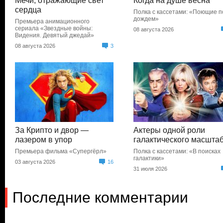
Мечи, отражающие свет
Когда на душе весна
сердца
Полка с кассетами: «Поющие п
дождем»
Премьера анимационного
сериала «Звездные войны:
08 августа 2026
Видения. Девятый джедай»
08 августа 2026
3
За Крипто и двор —
Актеры одной роли
лазером в упор
галактического масшта
Премьера фильма «Супергёрл»
Полка с кассетами: «В поисках
галактики»
03 августа 2026
16
31 июля 2026
Последние комментарии