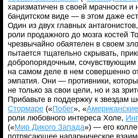
харизматичен в своей мрачности и 
бандитском виде — в этом даже ест
Один из двух главных антагонистов
роли продажного до мозга костей Т
чрезвычайно обаятелен в своем зло
пытается тщательно скрывать, при
добропорядочным, сочувствующим к
на самом деле в нем совершенно от
эмпатия. Они — противники, которы
не только за свои цели, но и за зр
Прибавьте в поддержку к звездам ш
Стормаре
(«
Побег
», «
Американские
роли любовного интереса Холе,
Ин
(«
Мир Дикого Запада
») — его колле
потрясающее напарническое взаимо