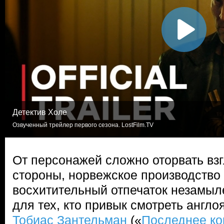
Детектив Холе
Озвученный трейлер первого сезона. LostFilm.TV
От персонажей сложно оторвать взг
стороны, норвежское производство
восхитительный отпечаток незамыл
для тех, кто привык смотреть англ
Тобиас Зантельман
(«
Последнее ко